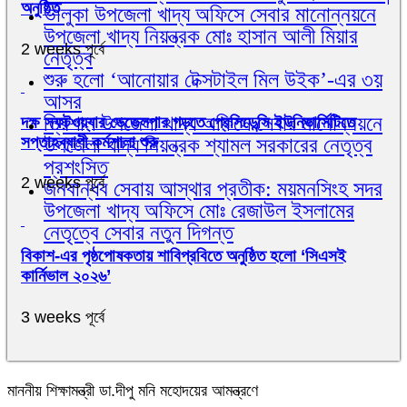
অনুষ্ঠিত
ভালুকা উপজেলা খাদ্য অফিসে সেবার মানোন্নয়নে
উপজেলা খাদ্য নিয়ন্ত্রক মোঃ হাসান আলী মিয়ার
2 weeks পূর্বে
নেতৃত্ব
শুরু হলো ‘আনোয়ার টেক্সটাইল মিল উইক’-এর ৩য়
আসর
ত্রিশাল উপজেলা খাদ্য অফিসে সেবার মানোন্নয়নে
দক্ষ সফটওয়্যার ডেভেলপার গড়তে প্রেসিডেন্সি ইউনিভার্সিটিতে
সপ্তাহব্যাপী কর্মশালা শুরু
উপজেলা খাদ্য নিয়ন্ত্রক শ্যামল সরকারের নেতৃত্ব
প্রশংসিত
2 weeks পূর্বে
জনবান্ধব সেবায় আস্থার প্রতীক: ময়মনসিংহ সদর
উপজেলা খাদ্য অফিসে মোঃ রেজাউল ইসলামের
নেতৃত্বে সেবার নতুন দিগন্ত
বিকাশ-এর পৃষ্ঠপোষকতায় শাবিপ্রবিতে অনুষ্ঠিত হলো ‘সিএসই
কার্নিভাল ২০২৬’
3 weeks পূর্বে
মাননীয় শিক্ষামন্ত্রী ডা.দীপু মনি মহোদয়ের আমন্ত্রণে