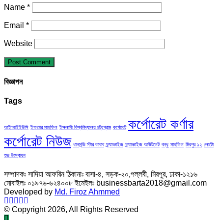
Name
*
Email
*
Website
বিজ্ঞাপন
Tags
কর্পোরেট কর্ণার
আইআইইউসি
ইফতার মাহফিল
ইসলামী বিশ্ববিদ্যালয় চট্রগ্রাম
কর্পোরেট
কর্পোরেট নিউজ
ধানমন্ডি স্টার কাবাব
ফ্র্যাঞ্চাইজ
ফ্র্যাঞ্চাইজ আউটলেট
বন্ধু
মাহফিল
মিরপুর ১২
লোটো
শুভ উদ্বোধন
সম্পাদকঃ সাদিয়া আফরিন ঠিকানাঃ বাসা-৪, সড়ক-২০,পল্লবী, মিরপুর, ঢাকা-১২১৬
মোবাইলঃ ০১৯৭৬-৬২৪০০৮ ইমেইলঃ businessbarta2018@gmail.com
Developed by
Md. Firoz Ahmmed
© Copyright 2026, All Rights Reserved