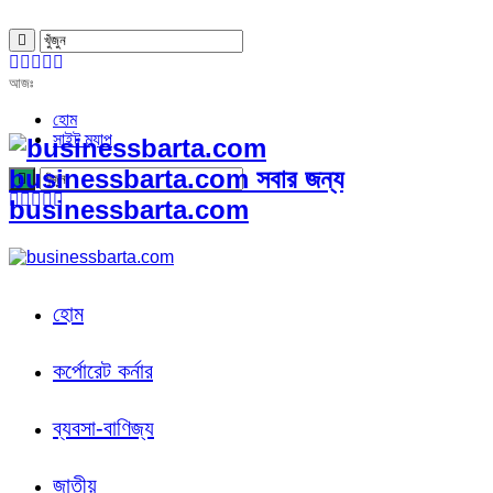
আজঃ
হোম
সাইট ম্যাপ
businessbarta.com সবার জন্য
businessbarta.com
হোম
কর্পোরেট কর্নার
ব্যবসা-বাণিজ্য
জাতীয়