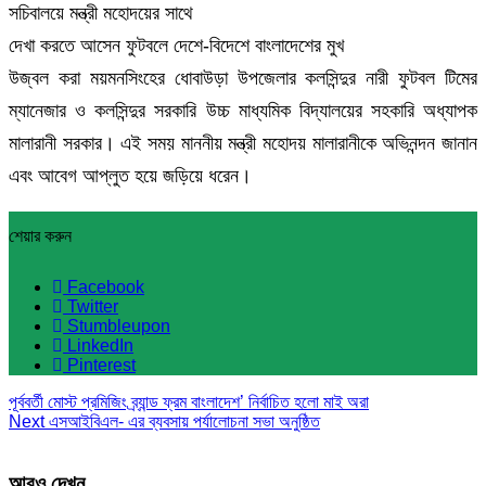
সচিবালয়ে মন্ত্রী মহোদয়ের সাথে
দেখা করতে আসেন ফুটবলে দেশে-বিদেশে বাংলাদেশের মুখ
উজ্বল করা ময়মনসিংহের ধোবাউড়া উপজেলার কলসিন্দুর নারী ফুটবল টিমের
ম্যানেজার ও কলসিন্দুর সরকারি উচ্চ মাধ্যমিক বিদ্যালয়ের সহকারি অধ্যাপক
মালারানী সরকার। এই সময় মাননীয় মন্ত্রী মহোদয় মালারানীকে অভিনন্দন জানান
এবং আবেগ আপ্লুত হয়ে জড়িয়ে ধরেন।
শেয়ার করুন
Facebook
Twitter
Stumbleupon
LinkedIn
Pinterest
পূর্ববর্তী
মোস্ট প্রমিজিং ব্র্যান্ড ফ্রম বাংলাদেশ’ নির্বাচিত হলো মাই অরা
Next
এসআইবিএল- এর ব্যবসায় পর্যালোচনা সভা অনুষ্ঠিত
আরও দেখুন