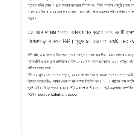
মৃত্যুতে গভীর শোক ও দুঃখ প্রকাশ করেছেন স্পিকার ড. শিরীন শারমিন চৌধুরী।আজ শন
শাহজাহান মিয়ার রুহের মাগফেরাত কামনা এবং তাঁর শোক-সন্তপ্ত পরিবার-পরিজন ও শুভান
করেন।
এর আগে শনিবার সকালে বার্ধক্যজনিত কারণে ঢাকার একটি হাসপ
নিঃশ্বাস ত্যাগ করেন তিনি। মৃত্যুকালে তার বয়স হয়েছিল ৮৩ 
তিনি স্ত্রী, এক মেয়ে ও তিন ছেলে রেখে গেছেন।শাহজাহান মিয়া ১৯৪০ সালের ১ জানু
আইনজীবী ও বরেণ্য রাজনীতিবিদ। তিনি ১৯৯১ সাল থেকে ডিসেম্বর ২০১৯ পর্যন্ত পটুয
দায়িত্ব পালন করেন।
তিনি ১২ জুন ১৯৯৬ সালের সপ্তম, ২০০৮ সালের নবম ও ২০১৮ সালের একাদশ জাতীয় সংস
হিসেবে পটুয়াখালী-১ আসন থেকে সংসদ সদস্য নির্বাচিত হন। ২০০৮ সালের নবম জাতীয় 
প্রতিমন্ত্রীর দায়িত্ব পালন করেন। তিনি একাদশ জাতীয় সংসদে ভূমি মন্ত্রণালয় সম্পর্কিত
করেন। source:kalerkantho.com