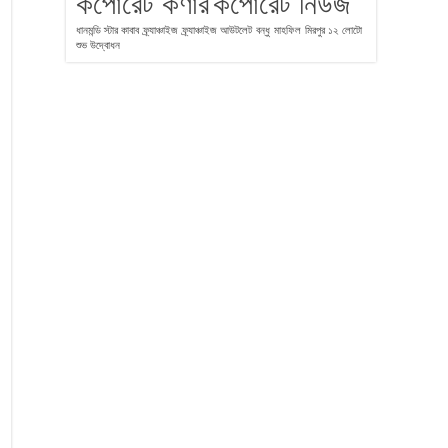
কর্পোরেট কর্ণার
কর্পোরেট নিউজ
ধানমন্ডি স্টার কাবাব
ফ্র্যাঞ্চাইজ
ফ্র্যাঞ্চাইজ আউটলেট
বন্ধু
মাহফিল
মিরপুর ১২
লোটো
শুভ উদ্বোধন