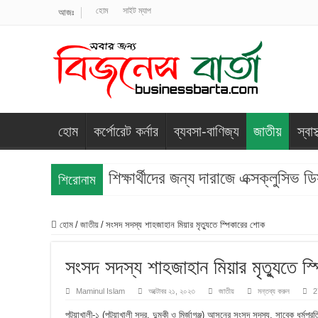
হোম
সাইট ম্যাপ
আজঃ
হোম
কর্পোরেট কর্নার
ব্যবসা-বাণিজ্য
জাতীয়
স্বাস্
শিক্ষার্থীদের জন্য দারাজে এক্সক্লুসিভ
শিরোনাম
হোম
/
জাতীয়
/
সংসদ সদস্য শাহজাহান মিয়ার মৃত্যুতে স্পিকারের শোক
সংসদ সদস্য শাহজাহান মিয়ার মৃত্যুতে স
Maminul Islam
অক্টোবর ২১, ২০২৩
জাতীয়
মন্তব্য করুন
2
পটুয়াখালী-১ (পটুয়াখালী সদর, দুমকী ও মির্জাগঞ্জ) আসনের সংসদ সদস্য, সাবেক ধর্মপ্র