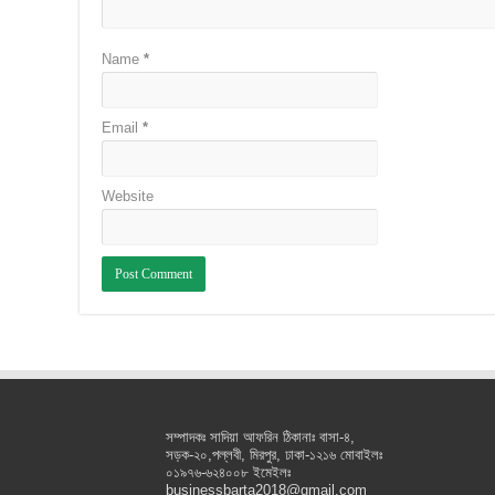
Name
*
Email
*
Website
সম্পাদকঃ সাদিয়া আফরিন ঠিকানাঃ বাসা-৪,
সড়ক-২০,পল্লবী, মিরপুর, ঢাকা-১২১৬ মোবাইলঃ
০১৯৭৬-৬২৪০০৮ ইমেইলঃ
businessbarta2018@gmail.com