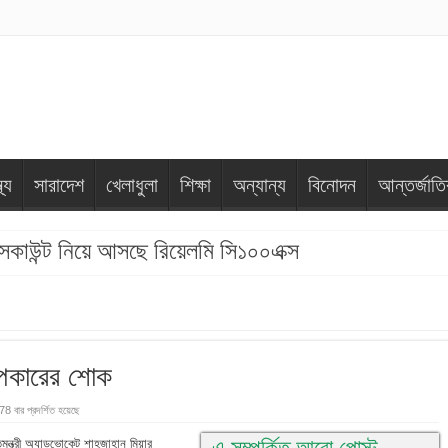
থ্য
সারাদেশ
খেলাধুলা
শিক্ষা
অন্যান্য
বিনোদন
আন্তর্জাত
 ডিসকাউন্ট নিয়ে আসছে রিয়েলমি সি১০০এক্স
্পিকারের শোক
78 বার প্রদর্শিত হয়েছে
এ সম্পর্কিত আরো পোস্ট
তিমন্ত্রী অ্যাডভোকেট শাহজাহান মিয়ার