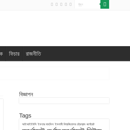
িক
ফিচার
রাজনীতি
বিজ্ঞাপন
Tags
আইআইইউসি
ইফতার মাহফিল
ইসলামী বিশ্ববিদ্যালয় চট্রগ্রাম
কর্পোরেট