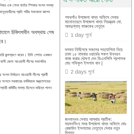
িবার এক শোক বার্তায় স্পিকার সংসদ সদস্য
ুধ্যায়ীদের প্রতি গভীর সমবেদনা জ্ঞাপন
গফরগাঁও উপজেলা খাদ্য অফিসে সেবার
মানোন্নয়নে উপজেলা খাদ্য নিয়ন্ত্রক মো.
আবদুল্লাহ্ ফারুকের নেতৃত্ব
াতালে চিকিৎসাধীন অবস্থায় শেষ
1 day পূর্বে
বছর।
দলমত নির্বিশেষে সকলের সহযোগিতা নিয়ে
ঢাকা ১৫ নাম্বার ওয়ার্ডের সকল উন্নয়ন
য়ারি জন্মগ্রহণ করেন। তিনি পেশায় একজন
কাজ করার ঘোষণা দেন ডিএনসিসি প্রশাসক
়াখালী জেলা আওয়ামী লীগের সভাপতির
মোঃ শফিকুল ইসলাম খান |
2 days পূর্বে
দ নির্বাচনে আওয়ামী লীগের প্রার্থী
সংসদে সরকারের ধর্মবিষয়ক মন্ত্রণালয়ের
 স্থায়ী কমিটির সদস্য হিসেবে দায়িত্ব পালন
জনবান্ধব সেবায় আস্থার প্রতীক:
ময়মনসিংহ সদর উপজেলা খাদ্য অফিসে মোঃ
রেজাউল ইসলামের নেতৃত্বে সেবার নতুন
দিগন্ত