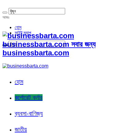
আজঃ
হোম
সাইট ম্যাপ
businessbarta.com সবার জন্য
businessbarta.com
হোম
কর্পোরেট কর্নার
ব্যবসা-বাণিজ্য
জাতীয়