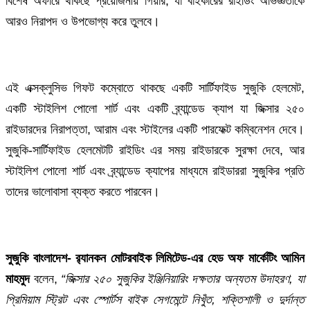
বিশেষ অফারে থাকছে প্রয়োজনীয় গিয়ার, যা বাইকারের রাইডিং অভিজ্ঞতাকে
আরও নিরাপদ ও উপভোগ্য করে তুলবে।
এই এক্সক্লুসিভ গিফট কম্বোতে থাকছে একটি সার্টিফাইড সুজুকি হেলমেট,
একটি স্টাইলিশ পোলো শার্ট এবং একটি ব্র্যান্ডেড ক্যাপ যা জিক্সার ২৫০
রাইডারদের নিরাপত্তা, আরাম এবং স্টাইলের একটি পারফেক্ট কম্বিনেশন দেবে।
সুজুকি-সার্টিফাইড হেলমেটটি রাইডিং এর সময় রাইডারকে সুরক্ষা দেবে, আর
স্টাইলিশ পোলো শার্ট এবং ব্র্যান্ডেড ক্যাপের মাধ্যমে রাইডাররা সুজুকির প্রতি
তাদের ভালোবাসা ব্যক্ত করতে পারবেন।
সুজুকি বাংলাদেশ- র‍্যানকন মোটরবাইক লিমিটেড-এর হেড অফ মার্কেটিং
আমিন
মাহমুদ
বলেন,
“
জিক্সার
২৫০
সুজুকির ইঞ্জিনিয়ারিং দক্ষতার অন্যতম উদাহরণ, যা
প্রিমিয়াম স্ট্রিট এবং স্পোর্টস বাইক সেগমেন্টে নিখুঁত, শক্তিশালী ও দুর্দান্ত