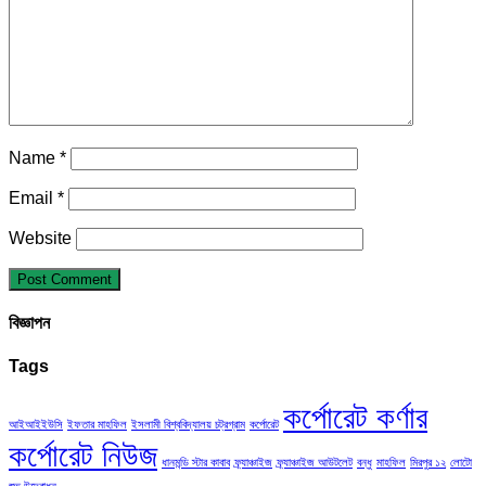
Name
*
Email
*
Website
বিজ্ঞাপন
Tags
কর্পোরেট কর্ণার
আইআইইউসি
ইফতার মাহফিল
ইসলামী বিশ্ববিদ্যালয় চট্রগ্রাম
কর্পোরেট
কর্পোরেট নিউজ
ধানমন্ডি স্টার কাবাব
ফ্র্যাঞ্চাইজ
ফ্র্যাঞ্চাইজ আউটলেট
বন্ধু
মাহফিল
মিরপুর ১২
লোটো
শুভ উদ্বোধন