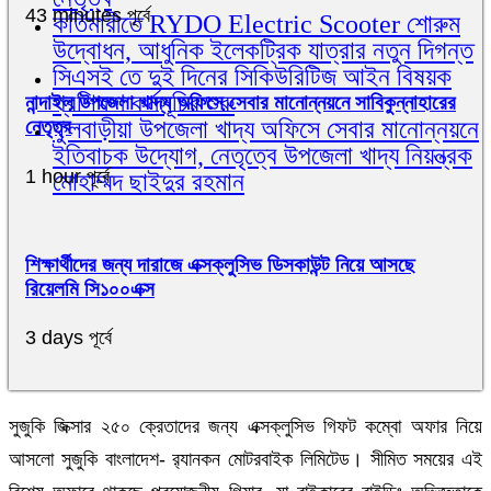
43 minutes পূর্বে
কর্তিমারীতে RYDO Electric Scooter শোরুম
উদ্বোধন, আধুনিক ইলেকট্রিক যাত্রার নতুন দিগন্ত
সিএসই তে দুই দিনের সিকিউরিটিজ আইন বিষয়ক
প্রশিক্ষণ কর্মসূচির শুরু
নান্দাইল উপজেলা খাদ্য অফিসে সেবার মানোন্নয়নে সাবিকুন্নাহারের
ফুলবাড়ীয়া উপজেলা খাদ্য অফিসে সেবার মানোন্নয়নে
নেতৃত্ব
ইতিবাচক উদ্যোগ, নেতৃত্বে উপজেলা খাদ্য নিয়ন্ত্রক
1 hour পূর্বে
মোহাম্মদ ছাইদুর রহমান
শিক্ষার্থীদের জন্য দারাজে এক্সক্লুসিভ ডিসকাউন্ট নিয়ে আসছে
রিয়েলমি সি১০০এক্স
3 days পূর্বে
সুজুকি জিক্সার ২৫০ ক্রেতাদের জন্য এক্সক্লুসিভ গিফট কম্বো অফার নিয়ে
আসলো সুজুকি বাংলাদেশ- র‍্যানকন মোটরবাইক লিমিটেড। সীমিত সময়ের এই