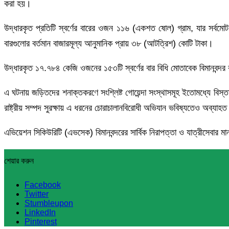
করা হয়।
উদ্ধারকৃত প্রতিটি স্বর্ণের বারের ওজন ১১৬ (একশত ষোল) গ্রাম, যার সর্
বারগুলোর বর্তমান বাজারমূল্য আনুমানিক প্রায় ৩৮ (আটত্রিশ) কোটি টাকা।
উদ্ধারকৃত ১৭.৭৮৪ কেজি ওজনের ১৫৩টি স্বর্ণের বার বিধি মোতাবেক বিমানবন্দর 
এ ঘটনায় জড়িতদের শনাক্তকরণে সংশ্লিষ্ট গোয়েন্দা সংস্থাসমূহ ইতোমধ্যে বিস্তা
রাষ্ট্রীয় সম্পদ সুরক্ষায় এ ধরনের চোরাচালানবিরোধী অভিযান ভবিষ্যতেও অব্যাহ
এভিয়েশন সিকিউরিটি (এভসেক) বিমানবন্দরের সার্বিক নিরাপত্তা ও যাত্রীসেবার মা
শেয়ার করুন
Facebook
Twitter
Stumbleupon
LinkedIn
Pinterest