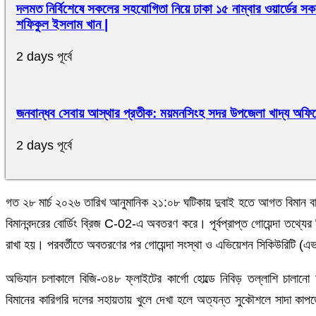
দলমত নির্বিশেষে সকলের সহযোগিতা নিয়ে ঢাকা ১৫ নাম্বার ওয়ার্ডের
শফিকুল ইসলাম খান |
2 days পূর্বে
জনবান্ধব সেবায় আস্থার প্রতীক: ময়মনসিংহ সদর উপজেলা খাদ্য অফি
2 days পূর্বে
গত ২৮ মার্চ ২০২৬ তারিখ আনুমানিক ২১:০৮ ঘটিকায় দুবাই হতে আগত বিমান বা
বিমানবন্দরের বোর্ডিং ব্রিজ C-02-এ অবতরণ করে। পূর্বপ্রাপ্ত গোয়েন্দা তথ্যের
রাখা হয়। পরবর্তীতে অবতরণের পর গোয়েন্দা সংস্থা ও এভিয়েশন সিকিউরিটি 
অভিযান চলাকালে বিজি-৩৪৮ ফ্লাইটের কার্গো হোল্ডে নিবিড় তল্লাশি চালানো 
বিমানের কারিগরি দলের সহায়তায় খুলে দেখা হলে অত্যন্ত সুকৌশলে সাদা কাপড়ে