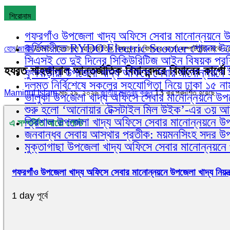
শিরোনাম
গফরগাঁও উপজেলা খাদ্য অফিসে সেবার মানোন্নয়নে উপজ
কর্তিমারীতে RYDO Electric Scooter শোরুম উদ্ব
হোম
/
জাতীয়
/
হযরত শাহজালাল আন্তর্জাতিক বিমানবন্দরে বিমানের কার্গো কম্পার্টমেন্ট থেকে ১৫
সিএসই তে দুই দিনের সিকিউরিটিজ আইন বিষয়ক প্রশিক্
হযরত শাহজালাল আন্তর্জাতিক বিমানবন্দরে বিমানের কার্গো কম
ফুলবাড়ীয়া উপজেলা খাদ্য অফিসে সেবার মানোন্নয়নে 
দলমত নির্বিশেষে সকলের সহযোগিতা নিয়ে ঢাকা ১৫ না
Maminul Islam
মার্চ ২৯, ২০২৬
জাতীয়
মন্তব্য করুন
13 বার প্রদর্শিত হয়েছে
ভালুকা উপজেলা খাদ্য অফিসে সেবার মানোন্নয়নে উপজে
শুরু হলো ‘আনোয়ার টেক্সটাইল মিল উইক’-এর ৩য় 
ত্রিশাল উপজেলা খাদ্য অফিসে সেবার মানোন্নয়নে উপজ
এ সম্পর্কিত আরো পোস্ট
জনবান্ধব সেবায় আস্থার প্রতীক: ময়মনসিংহ সদর উ
মুক্তাগাছা উপজেলা খাদ্য অফিসে সেবার মানোন্নয়নে 
গফরগাঁও উপজেলা খাদ্য অফিসে সেবার মানোন্নয়নে উপজেলা খাদ্য নিয়ন্ত
1 day পূর্বে