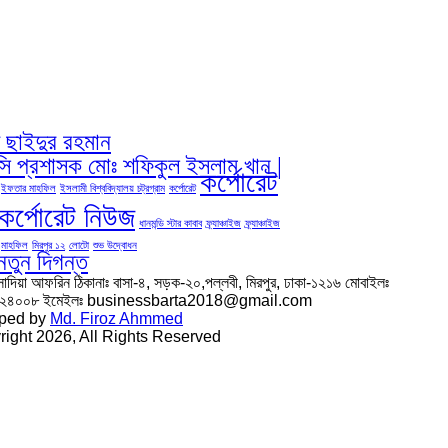
দ ছাইদুর রহমান
িসি প্রশাসক মোঃ শফিকুল ইসলাম খান |
কর্পোরেট
ইফতার মাহফিল
ইসলামী বিশ্ববিদ্যালয় চট্রগ্রাম
কর্পোরেট
কর্পোরেট নিউজ
ধানমন্ডি স্টার কাবাব
ফ্র্যাঞ্চাইজ
ফ্র্যাঞ্চাইজ
মাহফিল
মিরপুর ১২
লোটো
শুভ উদ্বোধন
নতুন দিগন্ত
সাদিয়া আফরিন ঠিকানাঃ বাসা-৪, সড়ক-২০,পল্লবী, মিরপুর, ঢাকা-১২১৬ মোবাইলঃ
৬২৪০০৮ ইমেইলঃ businessbarta2018@gmail.com
ped by
Md. Firoz Ahmmed
ight 2026, All Rights Reserved