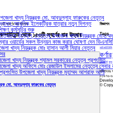
েলা খাদ্য নিয়ন্ত্রক মো. আবদুল্লাহ্ ফারুকের নেতৃত্ব
োধন, আধুনিক ইলেকট্রিক যাত্রার নতুন দিগন্ত
৩টি স্বর্ণের বার উদ্ধার
বিজ্ঞাপন
ষণ কর্মসূচির শুরু
্পার্টমেন্ট থেকে ১৫৩টি স্বর্ণের বার উদ্ধার
Tags
ইতিবাচক উদ্যোগ, নেতৃত্বে উপজেলা খাদ্য নিয়ন্ত্রক মোহাম্ম
ম্বার ওয়ার্ডের সকল উন্নয়ন কাজ করার ঘোষণা দেন ডিএনস
লা খাদ্য নিয়ন্ত্রক মোঃ হাসান আলী মিয়ার নেতৃত্ব
আইআইইউসি
কর্ণার
আসর
েলা খাদ্য নিয়ন্ত্রক শ্যামল সরকারের নেতৃত্ব প্রশংসিত
আউটলেট
বন্ধু
পজেলা খাদ্য অফিসে মোঃ রেজাউল ইসলামের নেতৃত্বে সেবার 
প্রশংসিত উপজেলা খাদ্য নিয়ন্ত্রক মুহাম্মদ আশরাফ আলী
সম্পাদকঃ 
০১৯৭৬-
Develo
্রক মো. আবদুল্লাহ্ ফারুকের নেতৃত্ব
© Copyr