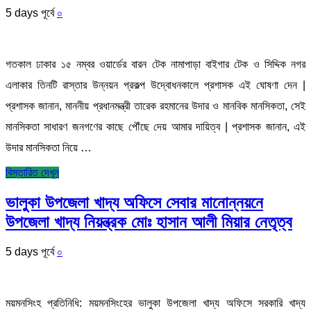
5 days পূর্বে
০
গতকাল ঢাকার ১৫ নম্বর ওয়ার্ডের বারন টেক নামাপাড়া বাইগার টেক ও সিদ্দিক নগর
এলাকার তিনটি রাস্তার উন্নয়ন প্রকল্প উদ্বোধনকালে প্রশাসক এই ঘোষণা দেন |
প্রশাসক জানান, মাননীয় প্রধানমন্ত্রী তারেক রহমানের উদার ও মানবিক মানসিকতা, সেই
মানসিকতা সাধারণ জনগণের কাছে পৌঁছে দেয় আমার দায়িত্ব | প্রশাসক জানান, এই
উদার মানসিকতা নিয়ে …
বিস্তারিত দেখুন
ভালুকা উপজেলা খাদ্য অফিসে সেবার মানোন্নয়নে
উপজেলা খাদ্য নিয়ন্ত্রক মোঃ হাসান আলী মিয়ার নেতৃত্ব
5 days পূর্বে
০
ময়মনসিংহ প্রতিনিধি: ময়মনসিংহের ভালুকা উপজেলা খাদ্য অফিসে সরকারি খাদ্য