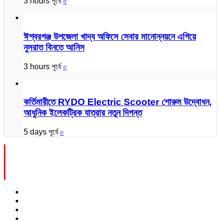
3 hours পূর্বে
০
ঈশ্বরগঞ্জ উপজেলা খাদ্য অফিসে সেবার মানোন্নয়নে এগিয়ে
নুসরাত বিনতে আনিস
3 hours পূর্বে
০
কর্তিমারীতে RYDO Electric Scooter শোরুম উদ্বোধন,
আধুনিক ইলেকট্রিক যাত্রার নতুন দিগন্ত
5 days পূর্বে
০
Grid