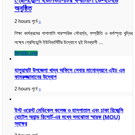
অনুষ্ঠিত
2 hours পূর্বে
০
শিক্ষা কার্যক্রমের পাশাপাশি পারস্পরিক সৌহার্দ্য, সম্প্রীতি ও কর্মস্পৃহা বৃদ্ধির
লক্ষ্যে প্রেসিডেন্সি ইউনিভার্সিটির উদ্যোগে দুই দিনব্যাপী …
বিস্তারিত দেখুন
হালুয়াঘাট উপজেলা খাদ্য অফিসে সেবার মানোন্নয়নে এইচ এম
কামরুজ্জামানের উদ্যোগ
2 hours পূর্বে
০
ইস্ট ওয়েস্ট মেডিকেল কলেজ ও হাসপাতাল এবং ঢাকা রিজেন্সি
হোটেল অ্যান্ড রিসোর্ট-এর মধ্যে সমঝোতা স্মারক (MOU)
স্বাক্ষর