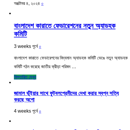
অক্টোবর ৪, ২০২৪
০
বাংলাদেশ কারাতে ফেডারেশনের নতুন অ্যাডহক
কমিটি
3 weeks পূর্বে
০
বাংলাদেশ কারাতে ফেডারেশনের বিদ্যমান অ্যাডহক কমিটি ভেঙে নতুন অ্যাডহক
কমিটি গঠন করেছে জাতীয় ক্রীড়া পরিষদ …
বিস্তারিত দেখুন
জামাল ভূঁইয়ার সাথে ফুটবলপ্রেমীদের দেখা করার স্বপ্ন সত্যি
করছে অপো
4 weeks পূর্বে
০