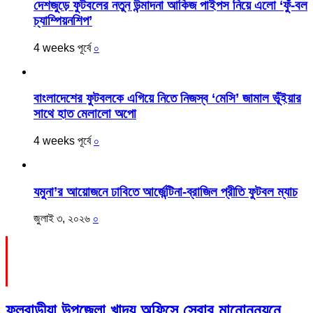
দেশজুড়ে ফুটবলের নতুন উন্মাদনা আকিজ পাইপস নিয়ে এলো ‘ফুঁ-বল
চ্যাম্পিয়নশিপ’
4 weeks পূর্বে
০
বাংলাদেশের ফুটবলকে এগিয়ে নিতে নিজস্ব ‘মেসি’ জামাল ভূঁইয়ার
সাথে হাত মেলালো অপো
4 weeks পূর্বে
০
যমুনা’র আয়োজনে ঢাবিতে আর্জেন্টিনা-ব্রাজিল প্রীতি ফুটবল ম্যাচ
জুলাই ৩, ২০২৬
০
Recent Posts
ফুলবাড়ীয়া উপজেলা খাদ্য অফিসে সেবার মানোন্নয়নে