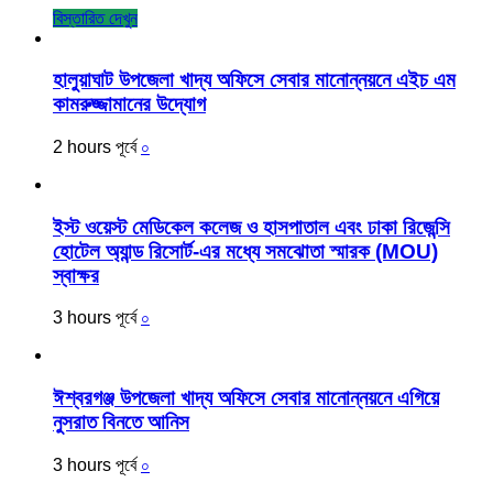
বিস্তারিত দেখুন
হালুয়াঘাট উপজেলা খাদ্য অফিসে সেবার মানোন্নয়নে এইচ এম
কামরুজ্জামানের উদ্যোগ
2 hours পূর্বে
০
ইস্ট ওয়েস্ট মেডিকেল কলেজ ও হাসপাতাল এবং ঢাকা রিজেন্সি
হোটেল অ্যান্ড রিসোর্ট-এর মধ্যে সমঝোতা স্মারক (MOU)
স্বাক্ষর
3 hours পূর্বে
০
ঈশ্বরগঞ্জ উপজেলা খাদ্য অফিসে সেবার মানোন্নয়নে এগিয়ে
নুসরাত বিনতে আনিস
3 hours পূর্বে
০