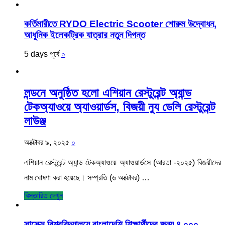
কর্তিমারীতে RYDO Electric Scooter শোরুম উদ্বোধন,
আধুনিক ইলেকট্রিক যাত্রার নতুন দিগন্ত
5 days পূর্বে
০
লন্ডনে অনুষ্ঠিত হলো এশিয়ান রেস্টুরেন্ট অ্যান্ড
টেকঅ্যাওয়ে অ্যাওয়ার্ডস, বিজয়ী ন্যু ডেলি রেস্টুরেন্ট
লাউঞ্জ
অক্টোবর ৯, ২০২৫
০
এশিয়ান রেস্টুরেন্ট অ্যান্ড টেকঅ্যাওয়ে অ্যাওয়ার্ডসে (আরতা -২০২৫) বিজয়ীদের
নাম ঘোষণা করা হয়েছে। সম্প্রতি (৬ অক্টোবর) …
বিস্তারিত দেখুন
সাসেক্স বিশ্ববিদ্যালয়ে বাংলাদেশি শিক্ষার্থীদের জন্য ৪,০০০