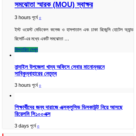
সমঝোতা স্মারক (MOU) স্বাক্ষর
3 hours পূর্বে
০
ইস্ট ওয়েস্ট মেডিকেল কলেজ ও হাসপাতাল এবং ঢাকা রিজেন্সি হোটেল অ্যান্ড
রিসোর্ট-এর মধ্যে একটি সমঝোতা …
বিস্তারিত দেখুন
নান্দাইল উপজেলা খাদ্য অফিসে সেবার মানোন্নয়নে
সাবিকুন্নাহারের নেতৃত্ব
3 hours পূর্বে
০
শিক্ষার্থীদের জন্য দারাজে এক্সক্লুসিভ ডিসকাউন্ট নিয়ে আসছে
রিয়েলমি সি১০০এক্স
3 days পূর্বে
০