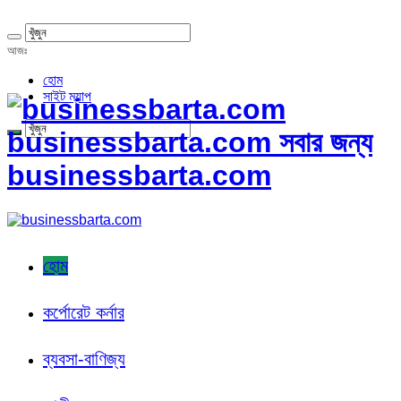
আজঃ
হোম
সাইট ম্যাপ
businessbarta.com সবার জন্য
businessbarta.com
হোম
কর্পোরেট কর্নার
ব্যবসা-বাণিজ্য