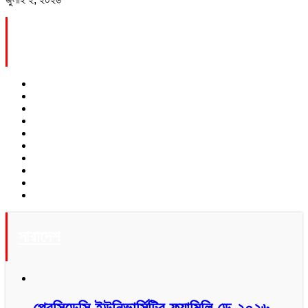
News In Picture
সারাদেশ
প্রেসিডেন্সি ইউনিভার্সিটির ফ্যামিলি ডে-২০২৬