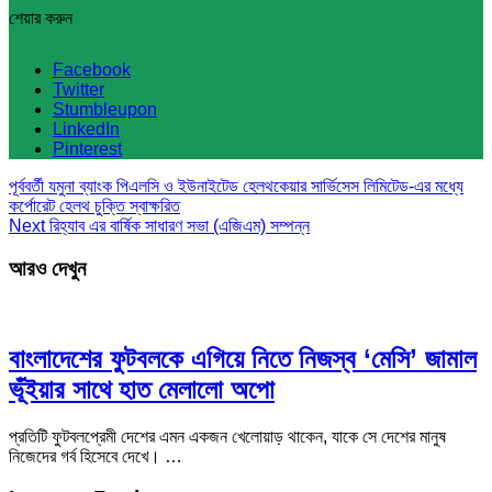
শেয়ার করুন
Facebook
Twitter
Stumbleupon
LinkedIn
Pinterest
পূর্ববর্তী
যমুনা ব্যাংক পিএলসি ও ইউনাইটেড হেলথকেয়ার সার্ভিসেস লিমিটেড-এর মধ্যে
কর্পোরেট হেলথ চুক্তি স্বাক্ষরিত
Next
রিহ্যাব এর বার্ষিক সাধারণ সভা (এজিএম) সম্পন্ন
আরও দেখুন
বাংলাদেশের ফুটবলকে এগিয়ে নিতে নিজস্ব ‘মেসি’ জামাল
ভূঁইয়ার সাথে হাত মেলালো অপো
প্রতিটি ফুটবলপ্রেমী দেশের এমন একজন খেলোয়াড় থাকেন, যাকে সে দেশের মানুষ
নিজেদের গর্ব হিসেবে দেখে। …