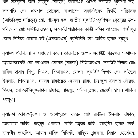
খান মইনুদ্দিন আল মাহমুদ সোহেল; আরবিএম ওপেন স্কাউট গ্রুপের সহ-
সভাপতি মোঃ এরশাদ হোসেন, বাংলাদেশ স্কাউটসের নির্বাহী পরিচালক
(অতিরিক্ত দায়িত্ব) মো: শামসুল হক, জাতীয় স্কাউট প্রশিক্ষণ কেন্দ্রের উপ-
পরিচালক মো: মসিউর রহমান, সহকারি পরিচালক কাজী নাসির আহমেদ, গাজীপুর
জেলা সিনিয়র রোভার মেট (এসআরএম) প্রতিনিধি মো: আকিব হাসান প্রমূখ।
ক্যাম্প পরিচালনা ও সহায়তা করেন আরবিএম ওপেন স্কাউট গ্রুপের সম্পাদক
অ্যাডভোকেট মো: আওলাদ হোসেন (মারুফ) সিডিআরএস, স্কাউট লিডার মোঃ
রাকিব হাসান শিপু, পিএস, পিআরএস, রোভার স্কাউট লিডার মোঃ সাইদুল
ইসলাম, পিআরএস, সদস্য রাফায়েত হোসেন রাফি, মিরাজুল ইসলাম সৌরভ,
পিএস, মো তৌসিফুজ্জামান রিফাত, নাজমুছ সাকিব তন্ময়, মেহেদী হাসান শাকিল
প্রমূখ।
ক্যাম্পে রেজিস্ট্রেশন ও অংশগ্রহণ করেন মোঃ রবিউল ইসলাম রিফাত,
আরাফাত লাবিব, মাহমুদ ওবায়েদ, কাজি আব্দুর রাফি, তাহমিদ হাসান অর্ক,
তানভীর তাহসিন, আয়ান হাসিন সিদ্দিকী, সাব্বির খন্দকার, সিয়াম হোসেইন,