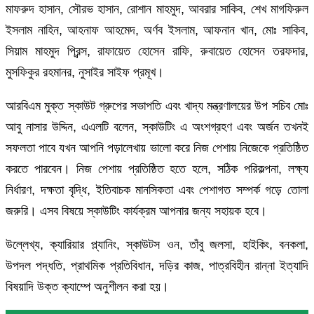
মাফরুদ হাসান, সৌরভ হাসান, রোশান মাহমুদ, আবরার সাকিব, শেখ মাগফিরুল
ইসলাম নাহিন, আহনাফ আহমেদ, অর্ণব ইসলাম, আফনান খান, মোঃ সাকিব,
সিয়াম মাহমুদ প্রিন্স, রাফায়েত হোসেন রাফি, রুবায়েত হোসেন তরফদার,
মুসফিকুর রহমানর, নুসাইর সাইফ প্রমূখ।
আরবিএম মুক্ত স্কাউট গ্রুপের সভাপতি এবং খাদ্য মন্ত্রণালয়ের উপ সচিব মোঃ
আবু নাসার উদ্দিন, এএলটি বলেন, স্কাউটিং এ অংশগ্রহণ এবং অর্জন তখনই
সফলতা পাবে যখন আপনি পড়ালেখায় ভালো করে নিজ পেশায় নিজেকে প্রতিষ্ঠিত
করতে পারবেন। নিজ পেশায় প্রতিষ্ঠিত হতে হলে, সঠিক পরিকল্পনা, লক্ষ্য
নির্ধারণ, দক্ষতা বৃদ্ধি, ইতিবাচক মানসিকতা এবং পেশাগত সম্পর্ক গড়ে তোলা
জরুরি। এসব বিষয়ে স্কাউটিং কার্যক্রম আপনার জন্য সহায়ক হবে।
উল্লেখ্য, ক্যারিয়ার প্ল্যানিং, স্কাউটস ওন, তাঁবু জলসা, হাইকিং, বনকলা,
উপদল পদ্ধতি, প্রাথমিক প্রতিবিধান, দড়ির কাজ, পাত্রবিহীন রান্না ইত্যাদি
বিষয়াদি উক্ত ক্যাম্পে অনুশীলন করা হয়।