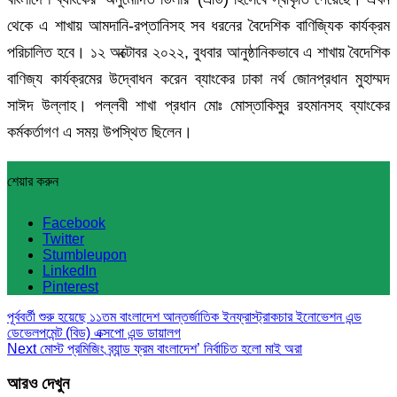
থেকে এ শাখায় আমদানি-রপ্তানিসহ সব ধরনের বৈদেশিক বাণিজ্যিক কার্যক্রম
পরিচালিত হবে। ১২ অক্টোবর ২০২২, বুধবার আনুষ্ঠানিকভাবে এ শাখায় বৈদেশিক
বাণিজ্য কার্যক্রমের উদ্বোধন করেন ব্যাংকের ঢাকা নর্থ জোনপ্রধান মুহাম্মদ
সাঈদ উল্লাহ। পল্লবী শাখা প্রধান মোঃ মোস্তাকিমুর রহমানসহ ব্যাংকের
কর্মকর্তাগণ এ সময় উপস্থিত ছিলেন।
শেয়ার করুন
Facebook
Twitter
Stumbleupon
LinkedIn
Pinterest
পূর্ববর্তী
শুরু হয়েছে ১১তম বাংলাদেশ আন্তর্জাতিক ইনফ্রাস্ট্রাকচার ইনোভেশন এন্ড
ডেভেলপমেন্ট (বিড) এক্সপো এন্ড ডায়ালগ
Next
মোস্ট প্রমিজিং ব্র্যান্ড ফ্রম বাংলাদেশ’ নির্বাচিত হলো মাই অরা
আরও দেখুন