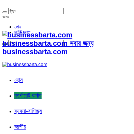
আজঃ
হোম
সাইট ম্যাপ
businessbarta.com সবার জন্য
businessbarta.com
হোম
কর্পোরেট কর্নার
ব্যবসা-বাণিজ্য
জাতীয়