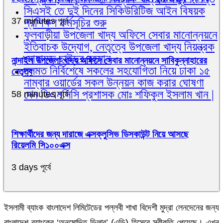
সিএসই তে দুই দিনের সিকিউরিটিজ আইন বিষয়ক
37 minutes পূর্বে
প্রশিক্ষণ কর্মসূচির শুরু
ফুলবাড়ীয়া উপজেলা খাদ্য অফিসে সেবার মানোন্নয়নে
ইতিবাচক উদ্যোগ, নেতৃত্বে উপজেলা খাদ্য নিয়ন্ত্রক
মোহাম্মদ ছাইদুর রহমান
নান্দাইল উপজেলা খাদ্য অফিসে সেবার মানোন্নয়নে সাবিকুন্নাহারের
দলমত নির্বিশেষে সকলের সহযোগিতা নিয়ে ঢাকা ১৫
নেতৃত্ব
নাম্বার ওয়ার্ডের সকল উন্নয়ন কাজ করার ঘোষণা
দেন ডিএনসিসি প্রশাসক মোঃ শফিকুল ইসলাম খান |
58 minutes পূর্বে
শিক্ষার্থীদের জন্য দারাজে এক্সক্লুসিভ ডিসকাউন্ট নিয়ে আসছে
রিয়েলমি সি১০০এক্স
3 days পূর্বে
ইসলামী ব্যাংক বাংলাদেশ লিমিটেডের পল্লবী শাখা বিদেশী মুদ্রা লেনদেনের জন্য
বাংলাদেশ ব্যাংকের ‘অনুমোদিত ডিলার’ (এডি) হিসেবে স্বীকৃতি পেয়েছে। এখন