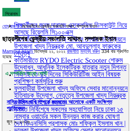
শিরোনাম
শিক্ষার্থীদের জন্য দারাজে এক্সক্লুসিভ ডিসকাউন্ট নিয়ে
হোম
/
রাজনীতি
/
ছাত্রলীগের কেন্দ্রীয় সভাপতি সাদ্দাম, সম্পাদক ইনান
আসছে রিয়েলমি সি১০০এক্স
ছাত্রলীগের কেন্দ্রীয় সভাপতি সাদ্দাম, সম্পাদক ইনান
গফরগাঁও উপজেলা খাদ্য অফিসে সেবার মানোন্নয়নে
উপজেলা খাদ্য নিয়ন্ত্রক মো. আবদুল্লাহ্ ফারুকের
Maminul Islam
ডিসেম্বর ২২, ২০২২
রাজনীতি
মন্তব্য করুন
334 বার প্রদর্শিত
নেতৃত্ব
হয়েছে
কর্তিমারীতে RYDO Electric Scooter শোরুম
উদ্বোধন, আধুনিক ইলেকট্রিক যাত্রার নতুন দিগন্ত
সিএসই তে দুই দিনের সিকিউরিটিজ আইন বিষয়ক
এ সম্পর্কিত আরো পোস্ট
প্রশিক্ষণ কর্মসূচির শুরু
ফুলবাড়ীয়া উপজেলা খাদ্য অফিসে সেবার মানোন্নয়নে
ইতিবাচক উদ্যোগ, নেতৃত্বে উপজেলা খাদ্য নিয়ন্ত্রক
মোহাম্মদ ছাইদুর রহমান
নাসির উদ্দিন পাখি সম্পর্কে জনমতের আলোকে একটি সংক্ষিপ্ত
প্রতিবেদন
দলমত নির্বিশেষে সকলের সহযোগিতা নিয়ে ঢাকা ১৫
নাম্বার ওয়ার্ডের সকল উন্নয়ন কাজ করার ঘোষণা
জুন ৯, ২০২৬
দেন ডিএনসিসি প্রশাসক মোঃ শফিকুল ইসলাম খান |
ভালুকা উপজেলা খাদ্য অফিসে সেবার মানোন্নয়নে