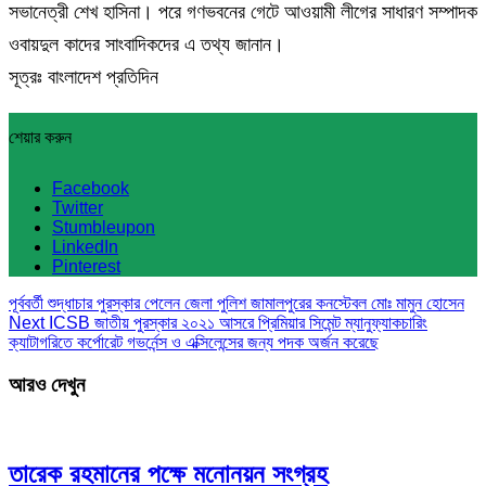
সভানেত্রী শেখ হাসিনা। পরে গণভবনের গেটে আওয়ামী লীগের সাধারণ সম্পাদক
ওবায়দুল কাদের সাংবাদিকদের এ তথ্য জানান।
সূত্রঃ বাংলাদেশ প্রতিদিন
শেয়ার করুন
Facebook
Twitter
Stumbleupon
LinkedIn
Pinterest
পূর্ববর্তী
শুদ্ধাচার পুরস্কার পেলেন জেলা পুলিশ জামালপুরের কনস্টেবল মোঃ মামুন হোসেন
Next
ICSB জাতীয় পুরস্কার ২০২১ আসরে প্রিমিয়ার সিমেন্ট ম্যানুফ্যাকচারিং
ক্যাটাগরিতে কর্পোরেট গভর্নেন্স ও এক্সিলেন্সের জন্য পদক অর্জন করেছে
আরও দেখুন
তারেক রহমানের পক্ষে মনোনয়ন সংগ্রহ