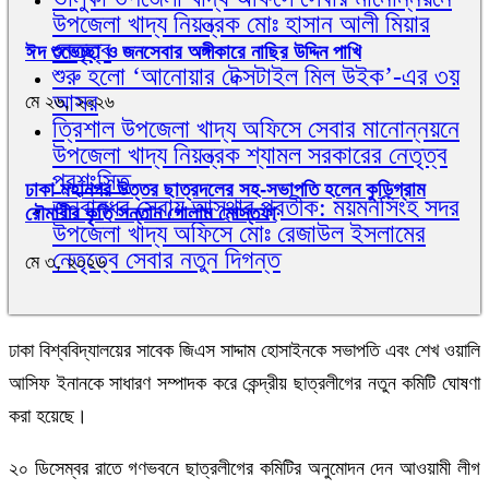
উপজেলা খাদ্য নিয়ন্ত্রক মোঃ হাসান আলী মিয়ার
নেতৃত্ব
ঈদ শুভেচ্ছা ও জনসেবার অঙ্গীকারে নাছির উদ্দিন পাখি
শুরু হলো ‘আনোয়ার টেক্সটাইল মিল উইক’-এর ৩য়
আসর
মে ২৬, ২০২৬
ত্রিশাল উপজেলা খাদ্য অফিসে সেবার মানোন্নয়নে
উপজেলা খাদ্য নিয়ন্ত্রক শ্যামল সরকারের নেতৃত্ব
প্রশংসিত
ঢাকা মহানগর উত্তর ছাত্রদলের সহ-সভাপতি হলেন কুড়িগ্রাম
জনবান্ধব সেবায় আস্থার প্রতীক: ময়মনসিংহ সদর
রৌমারীর কৃতি সন্তান গোলাম মোস্তফা
উপজেলা খাদ্য অফিসে মোঃ রেজাউল ইসলামের
নেতৃত্বে সেবার নতুন দিগন্ত
মে ৩, ২০২৬
ঢাকা বিশ্ববিদ্যালয়ের সাবেক জিএস সাদ্দাম হোসাইনকে সভাপতি এবং শেখ ওয়ালি
আসিফ ইনানকে সাধারণ সম্পাদক করে কেন্দ্রীয় ছাত্রলীগের নতুন কমিটি ঘোষণা
করা হয়েছে।
২০ ডিসেম্বর রাতে গণভবনে ছাত্রলীগের কমিটির অনুমোদন দেন আওয়ামী লীগ