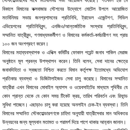
স্টেকহোল্ডারদের সাথে মতবিনিময় সভা আয়োজন করেছে। গতকাল ২৬ মে
বিকালে বিমানের কক্সবাজার স্টেশনের উদ্যোগে মোটেল উপলে আয়োজিত
মতবিনিময় সভায় জনপ্রশাসনের প্রতিনিধি, ট্রাভেল এজেন্টগণ, সিভিল
এভিয়েশনের প্রতিনিধিবৃন্দ, এনজিও/আন্তর্জাতিক সংস্থার প্রতিনিধিবৃন্দ,
সম্মানিত যাত্রীবৃন্দ, গণমাধ্যমকর্মীগণ ও বিমানের কর্মকর্তা-কর্মচারীগণ সহ প্রায়
১০০ জন অংশগ্রহণ করেন।
বিমানের মহাব্যবস্থাপক ও এথিক্স কমিটির ফোকাল পয়েন্ট জনাব শাকিল মেরাজ
অনুষ্ঠানে মূল প্রবন্ধ উপস্থাপন করেন। তিনি বলেন, সেবা দানের ক্ষেত্রে
জবাবদিহিতা ও স্বচ্ছতা নিশ্চিত করতে বিমান কর্তৃপক্ষ ইতোমধ্যে অভিযোগ
প্রতিকার ব্যবস্থা ও ডিজিটালাইজড সেবা চালু করেছে। বিমানের সম্মানিত
যাত্রীরা এখন বিমানের মোবাইল অ্যাপস ও ওয়েবসাইটের মাধ্যমে পৃথিবীর যে
কোন প্রান্ত থেকে যে কোন সময় টিকেট ক্রয়, তারিখ পরিবর্তন এবং রিফান্ড
সুবিধা পাচ্ছেন। এছাড়াও চালু করা হয়েছে অনলাইন চেক-ইন ব্যবস্থা। তিনি
বিমানের সম্মানিত স্টেকহোল্ডারগণকে চাহিদা অনুযায়ী যাত্রীসেবার মান অধিকতর
উন্নয়নের জন্য মূল্যবান মতামত ও পরামর্শ দিয়ে পাশে থাকার আহ্বান জানান।