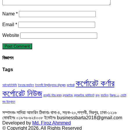
Name
*
Email
*
Website
বিজ্ঞাপন
Tags
কর্পোরেট কর্ণার
আইআইইউসি
ইফতার মাহফিল
ইসলামী বিশ্ববিদ্যালয় চট্রগ্রাম
কর্পোরেট
কর্পোরেট নিউজ
ধানমন্ডি স্টার কাবাব
ফ্র্যাঞ্চাইজ
ফ্র্যাঞ্চাইজ আউটলেট
বন্ধু
মাহফিল
মিরপুর ১২
লোটো
শুভ উদ্বোধন
সম্পাদকঃ সাদিয়া আফরিন ঠিকানাঃ বাসা-৪, সড়ক-২০,পল্লবী, মিরপুর, ঢাকা-১২১৬
মোবাইলঃ ০১৯৭৬-৬২৪০০৮ ইমেইলঃ businessbarta2018@gmail.com
Developed by
Md. Firoz Ahmmed
© Copyright 2026, All Rights Reserved