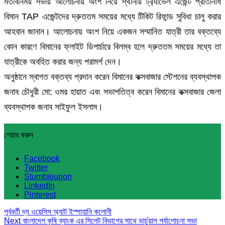
মতবিনিময় সভায় আলোচনায় অংশ নিয়ে স্থানীয় ট্র‍্যাভেল এজেন্ট প্রতিনিধি
বিমান TAP এজেন্টদের দ্রুততম সময়ের মধ্যে টিকিট রিফান্ড সুবিধা চালু করার
আহবান জানান। আলোচনায় অংশ নিয়ে একজন সম্মানিত যাত্রী তার বক্তব্যে
কোন কারণে বিমানের ফ্লাইট ডিপার্চারে বিলম্ব হলে দ্রুততম সময়ের মধ্যে তা
যাত্রীকে অবহিত করার জন্য পরামর্শ দেন।
অনুষ্ঠানে স্বাগত বক্তব্য প্রদান করেন বিমানের কক্সবাজার স্টেশনের ব্যবস্থাপক
জনাব চৌধুরী মো: ওমর হায়াত এবং সভাপতিত্ব করেন বিমানের কক্সবাজার জেলা
ব্যবস্থাপক জনাব সাইফুল ইসলাম।
শেয়ার করুন
Facebook
Twitter
Stumbleupon
LinkedIn
Pinterest
পূর্ববর্তী
দ্য ওয়েসিস অ্যাট ইস্পাহানি কলোনী
Next
বাংলাদেশ কৃষি ব্যাংক এর সিলেট বিভাগের সাথে ভার্চুয়াল পর্যালোচনা সভা