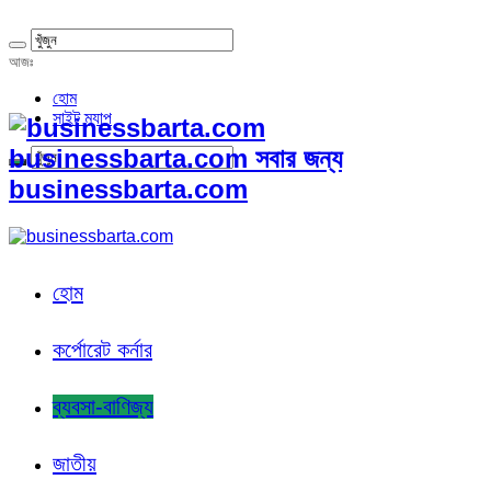
আজঃ
হোম
সাইট ম্যাপ
businessbarta.com সবার জন্য
businessbarta.com
হোম
কর্পোরেট কর্নার
ব্যবসা-বাণিজ্য
জাতীয়