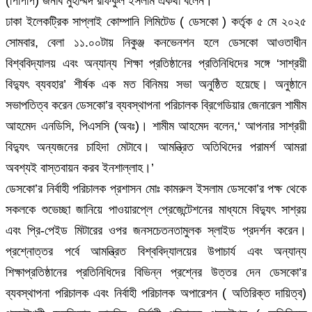
(পিপিপি) জনাব মুহাম্মদ রফিকুল ইসলাম একথা বলেন।
ঢাকা ইলেকট্রিক সাপ্লাই কোম্পানি লিমিটেড ( ডেসকো ) কর্তৃক ৫ মে ২০২৫
সোমবার, বেলা ১১.০০টায় নিকুঞ্জ কনভেনশন হলে ডেসকো আওতাধীন
বিশ্ববিদ্যালয় এবং অন্যান্য শিক্ষা প্রতিষ্ঠানের প্রতিনিধিদের সঙ্গে ‘সাশ্রয়ী
বিদ্যুৎ ব্যবহার’ শীর্ষক এক মত বিনিময় সভা অনুষ্ঠিত হয়েছে। অনুষ্ঠানে
সভাপতিত্ব করেন ডেসকো’র ব্যবস্থাপনা পরিচালক ব্রিগেডিয়ার জেনারেল শামীম
আহমেদ এনডিসি, পিএসসি (অবঃ)। শামীম আহমেদ বলেন,‘ আপনার সাশ্রয়ী
বিদ্যুৎ অন্যজনের চাহিদা মেটাবে। আমন্ত্রিত অতিথিদের পরামর্শ আমরা
অবশ্যই বাস্তবায়ন করব ইনশাল্লাহ।’
ডেসকো’র নির্বাহী পরিচালক প্রশাসন মোঃ কামরুল ইসলাম ডেসকো’র পক্ষ থেকে
সকলকে শুভেচ্ছা জানিয়ে পাওয়ারপ্লে প্রেজেন্টেশনের মাধ্যমে বিদ্যুৎ সাশ্রয়
এবং প্রি-পেইড মিটারের ওপর জনসচেতনতামুলক স্লাইড প্রদর্শন করেন।
প্রশ্নোত্তর পর্বে আমন্ত্রিত বিশ্ববিদ্যালয়ের উপাচার্য এবং অন্যান্য
শিক্ষাপ্রতিষ্ঠানের প্রতিনিধিদের বিভিন্ন প্রশ্নের উত্তর দেন ডেসকো’র
ব্যবস্থাপনা পরিচালক এবং নির্বাহী পরিচালক অপারেশন ( অতিরিক্ত দায়িত্ব)