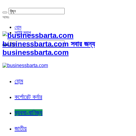
আজঃ
হোম
সাইট ম্যাপ
businessbarta.com সবার জন্য
businessbarta.com
হোম
কর্পোরেট কর্নার
ব্যবসা-বাণিজ্য
জাতীয়