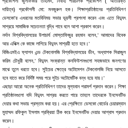
প্রকৌশলী জুলফিকার তাহমিদ, নির্বাহী পরিচালক প্রকৌশল ( অতিরিক্ত
দায়িত্ব) প্রকৌশলী মো: মনজুরুল হক। শিক্ষাপ্রতিষ্ঠানের প্রতিনিধিগণ
ডেসকো’র এধরনের মতবিনিময় সভার ভূয়সী প্রশংসা করেন এবং এতে বিদ্যুৎ
সাশ্রয়ে সামাজিক সচেতনতা বৃদ্ধি পাবে বলে আশা প্রকাশ করেন।
নর্দান বিশ্ববিদ্যালয়ের উপাচার্য মোস্তাফিজুর রহমান বলেন,’ আমাদের বিবেক
আর এথিক্স কে কাজে লাগিয়ে বিদ্যুৎ সাশ্রয়ী হতে হবে।’
বিজিএমইএ ফ্যাশন এন্ড টেকনোলজি বিশ্ববিদ্যালয়ের ডীন, অধ্যাপক সিরাজুল
করিম চৌধুরী বলেন,’ বিদ্যুৎ সংক্রান্ত কনফিউশনগুলো সহজভাবে জনগণের
মাঝে তুলে ধরতে হবে। সুইচের ক্ষেত্রে অটোমেশন টেকনোলজি নিয়ে আসতে
হবে যাতে করে নির্দিষ্ট সময় পরে সুইচ অটোমেটিক বন্ধ হয়ে যায়।’
এছাড়া আরো অনেক প্রতিনিধিগণ তাদের মূল্যবান পরামর্শ প্রদান করেন। শিক্ষা
প্রতিষ্ঠানগুলো যদি বিদ্যুৎ সাশ্রয় করতে পারে তাহলে তাদেরকে ইনসেনটিভ
দেয়ার কথা সভায় প্রস্তাব করা হয়। এর প্রেক্ষিতে ডেসকো বোর্ডের চেয়ারম্যান
মুহাম্মদ রফিকুল ইসলাম প্রক্রিয়া ঠিক করে ইনসেনটিভ দেয়ার আশ্বাস প্রদান
করেন।