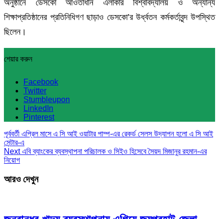
অনুষ্ঠানে ডেসকো আওতাধীন এলাকার বিশ্ববিদ্যালয় ও অন্যান্য
শিক্ষাপ্রতিষ্ঠানের প্রতিনিধিগণ ছাড়াও ডেসকো’র উর্ধ্বতন কর্মকর্তাবৃন্দ উপস্থিত
ছিলেন।
শেয়ার করুন
Facebook
Twitter
Stumbleupon
LinkedIn
Pinterest
পূর্ববর্তী
এপ্রিল মাসে এ সি আই ওয়াটার পাম্প-এর রেকর্ড সেলস উদ্‌যাপন হলো এ সি আই
সেন্টার-এ
Next
এবি ব্যাংকের ব্যবস্থাপনা পরিচালক ও সিইও হিসেবে সৈয়দ মিজানুর রহমান-এর
নিয়োগ
আরও দেখুন