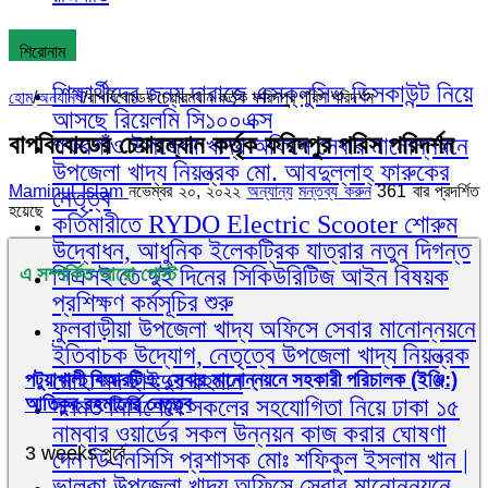
শিরোনাম
শিক্ষার্থীদের জন্য দারাজে এক্সক্লুসিভ ডিসকাউন্ট নিয়ে
হোম
/
অন্যান্য
/
বাপবিবোডের চেয়ারম্যান কর্তৃক ফরিদপুর পবিস পরিদর্শন
আসছে রিয়েলমি সি১০০এক্স
বাপবিবোডের চেয়ারম্যান কর্তৃক ফরিদপুর পবিস পরিদর্শন
গফরগাঁও উপজেলা খাদ্য অফিসে সেবার মানোন্নয়নে
উপজেলা খাদ্য নিয়ন্ত্রক মো. আবদুল্লাহ্ ফারুকের
Maminul Islam
নভেম্বর ২০, ২০২২
অন্যান্য
মন্তব্য করুন
361 বার প্রদর্শিত
নেতৃত্ব
হয়েছে
কর্তিমারীতে RYDO Electric Scooter শোরুম
উদ্বোধন, আধুনিক ইলেকট্রিক যাত্রার নতুন দিগন্ত
সিএসই তে দুই দিনের সিকিউরিটিজ আইন বিষয়ক
এ সম্পর্কিত আরো পোস্ট
প্রশিক্ষণ কর্মসূচির শুরু
ফুলবাড়ীয়া উপজেলা খাদ্য অফিসে সেবার মানোন্নয়নে
ইতিবাচক উদ্যোগ, নেতৃত্বে উপজেলা খাদ্য নিয়ন্ত্রক
মোহাম্মদ ছাইদুর রহমান
পটুয়াখালী বিআরটিএ: সেবার মানোন্নয়নে সহকারী পরিচালক (ইঞ্জি:)
আতিকুর রহমানের নেতৃত্ব
দলমত নির্বিশেষে সকলের সহযোগিতা নিয়ে ঢাকা ১৫
নাম্বার ওয়ার্ডের সকল উন্নয়ন কাজ করার ঘোষণা
3 weeks পূর্বে
দেন ডিএনসিসি প্রশাসক মোঃ শফিকুল ইসলাম খান |
ভালুকা উপজেলা খাদ্য অফিসে সেবার মানোন্নয়নে