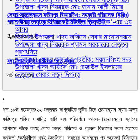
উপজেলা খাদ্য নিয়ন্ত্রক মোঃ হাসান আলী মিয়ার
নেতৃত্ব
সেবার মানোন্নয়নে ফরিদপুর বিআরটিএ: সহকারী পরিচালক (ইঞ্জিঃ)
শুরু হলো ‘আনোয়ার টেক্সটাইল মিল উইক’-এর ৩য়
পলাশ খীসার নেতৃত্বে ইতিবাচক পরিবর্তনের প্রত্যাশা
আসর
ত্রিশাল উপজেলা খাদ্য অফিসে সেবার মানোন্নয়নে
3 weeks পূর্বে
উপজেলা খাদ্য নিয়ন্ত্রক শ্যামল সরকারের নেতৃত্ব
প্রশংসিত
জনবান্ধব সেবায় আস্থার প্রতীক: ময়মনসিংহ সদর
বইমেলায় মুহিব শামীমের ‘মাতৃ সুবাস’
উপজেলা খাদ্য অফিসে মোঃ রেজাউল ইসলামের
নেতৃত্বে সেবার নতুন দিগন্ত
মার্চ ১২, ২০২৬
*
গত ১৮ই নভেম্বর/২২ শুক্রবার সাপ্তাহিক ছুটির দিনে চেয়ারম্যান স্যার অত্র
ফরিদপুর পবিস সম্মানিত ভাবি সহ পরিদর্শনে আসেন।চেয়ারম্যান স্যারের
আগমনে তাঁকে কাছে পেয়ে অত্র পবিসের ও প্রকল্প বিভাগের সকল স্তরের
কর্মকর্তা /কর্মচারীগন খুবই উচ্চসিত। স্যারের আগমনের পর শুভেচ্ছা বিনিময়ের