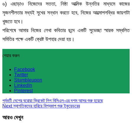
৬) এছাড়াও নিজেদের সততা, নিষ্ঠা আত্মিক উন্নতির মাধ্যমে কাজের
সৃজনশীলতার মধ্যই সুখের সন্ধান করতে হবে, নিজের আত্মোপলব্ধির জায়গাটা
খুজতে হবে।
পরিশেষে আমার নিজের লেখা কবিতার ছন্দে একটি সুভেচ্ছা স্মারক সম্বলিত
সমিতির পক্ষে একটি ক্রেষ্ট উপহার দেয়া হয়।
শেয়ার করুন
Facebook
Twitter
Stumbleupon
LinkedIn
Pinterest
পূর্ববর্তী
দেশের ঘরোয়া ক্রিকেট লিগ বিসিএল-এর দশম আসর শুরু হয়েছে
Next
স্বাগতিকদের হারিয়ে বিশ্বকাপ শুরু ইকুয়েডরের
আরও দেখুন