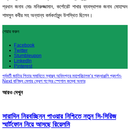
প্রধান জনাব মোঃ মনিরুজ্জামান, কর্পোরেট শাখার ব্যবস্থাপক জনাব মোহাম্মদ
শামসুল কবীর সহ অন্যান্য কর্মকর্তাবৃন্দ উপস্থিত ছিলেন।
শেয়ার করুন
Facebook
Twitter
Stumbleupon
LinkedIn
Pinterest
পূর্ববর্তী
জাতির পিতার সমাধিতে স্বাস্থ্য অধিদপ্তর মহাপরিচালক’র শ্রদ্ধাঞ্জলি প্রদর্শন-
Next
বাণিজ্য মেলায় ফ্রেশ পণ্যের স্পেশাল কম্বো অফার
আরও দেখুন
সারাদিন নিরবচ্ছিন্ন পাওয়ার নিশ্চিতে নতুন সি-সিরিজ
স্মার্টফোন নিয়ে আসছে রিয়েলমি