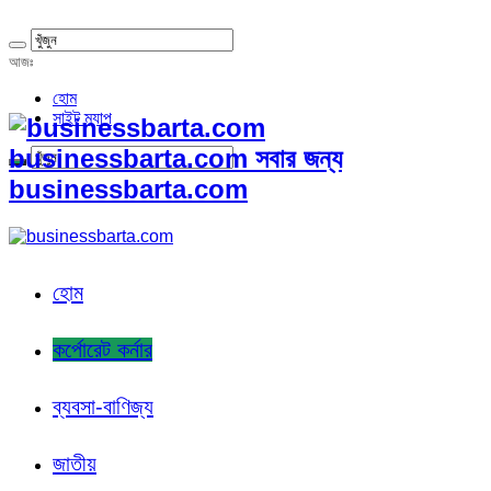
আজঃ
হোম
সাইট ম্যাপ
businessbarta.com সবার জন্য
businessbarta.com
হোম
কর্পোরেট কর্নার
ব্যবসা-বাণিজ্য
জাতীয়