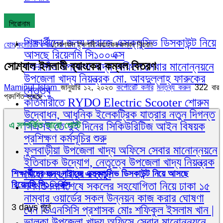
শিরোনাম
শিক্ষার্থীদের জন্য দারাজে এক্সক্লুসিভ ডিসকাউন্ট নিয়ে
হোম
/
কর্পোরেট কর্নার
/
সোশ্যাল ইসলামী ব্যাংকের কম্বল বিতরণ
আসছে রিয়েলমি সি১০০এক্স
সোশ্যাল ইসলামী ব্যাংকের কম্বল বিতরণ
গফরগাঁও উপজেলা খাদ্য অফিসে সেবার মানোন্নয়নে
উপজেলা খাদ্য নিয়ন্ত্রক মো. আবদুল্লাহ্ ফারুকের
Maminul Islam
জানুয়ারি ১২, ২০২৩
কর্পোরেট কর্নার
মন্তব্য করুন
322 বার
নেতৃত্ব
প্রদর্শিত হয়েছে
কর্তিমারীতে RYDO Electric Scooter শোরুম
উদ্বোধন, আধুনিক ইলেকট্রিক যাত্রার নতুন দিগন্ত
সিএসই তে দুই দিনের সিকিউরিটিজ আইন বিষয়ক
এ সম্পর্কিত আরো পোস্ট
প্রশিক্ষণ কর্মসূচির শুরু
ফুলবাড়ীয়া উপজেলা খাদ্য অফিসে সেবার মানোন্নয়নে
ইতিবাচক উদ্যোগ, নেতৃত্বে উপজেলা খাদ্য নিয়ন্ত্রক
মোহাম্মদ ছাইদুর রহমান
শিক্ষার্থীদের জন্য দারাজে এক্সক্লুসিভ ডিসকাউন্ট নিয়ে আসছে
রিয়েলমি সি১০০এক্স
দলমত নির্বিশেষে সকলের সহযোগিতা নিয়ে ঢাকা ১৫
নাম্বার ওয়ার্ডের সকল উন্নয়ন কাজ করার ঘোষণা
3 days পূর্বে
দেন ডিএনসিসি প্রশাসক মোঃ শফিকুল ইসলাম খান |
ভালুকা উপজেলা খাদ্য অফিসে সেবার মানোন্নয়নে