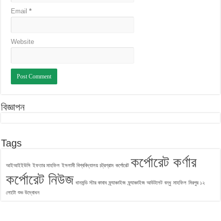
Email
*
Website
বিজ্ঞাপন
Tags
কর্পোরেট কর্ণার
আইআইইউসি
ইফতার মাহফিল
ইসলামী বিশ্ববিদ্যালয় চট্রগ্রাম
কর্পোরেট
কর্পোরেট নিউজ
ধানমন্ডি স্টার কাবাব
ফ্র্যাঞ্চাইজ
ফ্র্যাঞ্চাইজ আউটলেট
বন্ধু
মাহফিল
মিরপুর ১২
লোটো
শুভ উদ্বোধন