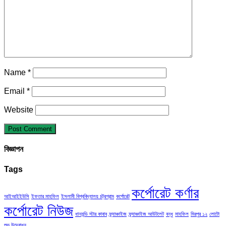
Name
*
Email
*
Website
বিজ্ঞাপন
Tags
কর্পোরেট কর্ণার
আইআইইউসি
ইফতার মাহফিল
ইসলামী বিশ্ববিদ্যালয় চট্রগ্রাম
কর্পোরেট
কর্পোরেট নিউজ
ধানমন্ডি স্টার কাবাব
ফ্র্যাঞ্চাইজ
ফ্র্যাঞ্চাইজ আউটলেট
বন্ধু
মাহফিল
মিরপুর ১২
লোটো
শুভ উদ্বোধন