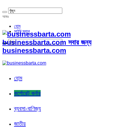
আজঃ
হোম
সাইট ম্যাপ
businessbarta.com সবার জন্য
businessbarta.com
হোম
কর্পোরেট কর্নার
ব্যবসা-বাণিজ্য
জাতীয়