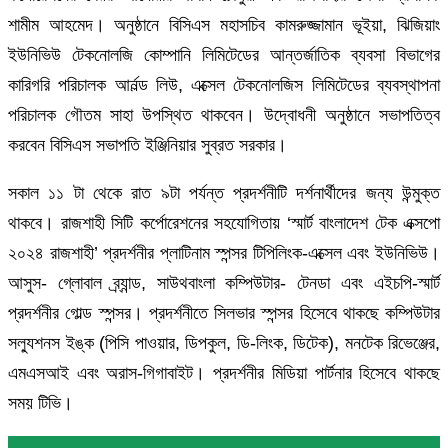
শামীম আহমেদ। অনুষ্ঠানে বিসিএস মহাসচিব কামরুজ্জামান ভূইয়া, ঝিজিয়াং
ইউনিভিউ টেকনোলজি কোম্পানি লিমিটেডের আন্তর্জাতিক ব্যবসা বিভাগের
কারিগরি পরিচালক আর্নল্ড লিউ, এক্সেল টেকনোলজিস লিমিটেডের ব্যবস্থাপনা
পরিচালক গৌতম সাহা উপস্থিত থাকবেন। উদ্বোধনী অনুষ্ঠানে সভাপতিত্ব
করবেন বিসিএস সভাপতি ইঞ্জিনিয়ার সুব্রত সরকার।
সকাল ১১ টা থেকে রাত ৯টা পর্যন্ত প্রদর্শনীটি দর্শনার্থীদের জন্য উন্মুক্ত
থাকবে। রাজশাহী সিটি কর্পোরেশনের সহযোগিতায় ‘স্মার্ট বাংলাদেশ টেক এক্সপো
২০২৪ রাজশাহী’ প্রদর্শনীর প্লাটিনাম স্পন্সর টিপিলিংক-এক্সেল এবং ইউনিভিউ।
আসুস- গ্লোবাল ব্র্যান্ড, সাউথবাংলা কম্পিউটার- টেনডা এবং এইচপি-স্মার্ট
প্রদর্শনীর গোল্ড স্পন্সর। প্রদর্শনীতে সিলভার স্পন্সর হিসেবে থাকছে কম্পিউটার
সল্যুশনস ইঙ্ক (পিসি পাওয়ার, ডিপকুল, ডি-লিংক, ডিটেক), মনটেক রিভেঞ্জের,
এমএসআই এবং অরাস-গিগাবাইট। প্রদর্শনীর মিডিয়া পার্টনার হিসেবে থাকছে
সময় টিভি।