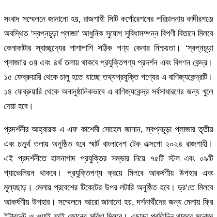
সংবাদ সম্মেলনে জানানো হয়, রাজশাহী সিটি কর্পোরেশনের পরিচালনায় কাদীরগঞ্জে
অবস্থিত ‘স্বপ্নচূড়া প্লাজা’ আধুনিক সুযোগ সুবিধাসম্পন্ন বিপণী বিতানে মিলবে
কেনাকাটার স্বাচ্ছন্দ্যের পাশাপাশি সঠিক পণ্য কেনার নিশ্চয়তা। ‘স্বপ্নচূড়া
প্লাজা’র ৩য় এবং ৪র্থ তলায় থাকবে প্রযুক্তিপণ্য প্রদর্শন এবং বিপণন কেন্দ্র।
১৫ ফেব্রুয়ারি থেকে চালু হতে যাচ্ছে তথ্যপ্রযুক্তি পণ্যের এ বাণিজ্যকেন্দ্রটি।
১৪ ফেব্রুয়ারি থেকে অনানুষ্ঠানিকভাবে এ বাণিজ্যকেন্দ্র সর্বসাধারণের জন্য খুলে
দেয়া হবে।
প্রদর্শনীর আহ্বায়ক এ এফ কাশেমী সোহেল জানান, স্বপ্নচূড়া প্লাজার তৃতীয়
এবং চতুর্থ তলায় অনুষ্ঠিত হবে স্মার্ট বাংলাদেশ টেক এক্সপো ২০২৪ রাজশাহী।
এই প্রদর্শনীতে হালনাগাদ প্রযুক্তির সম্ভার নিয়ে ৭৫টি স্টল এবং ০৯টি
প্যাভেলিয়ন থাকবে। প্রযুক্তিপণ্য ক্রয়ে মিলবে আকর্ষণীয় উপহার এবং
মূল্যছাড়। মেলায় প্রবেশের টিকেটের উপর লটারি অনুষ্ঠিত হবে। ড্র’তে মিলবে
আকর্ষণীয় উপহার। সম্মেলনে আরো জানানো হয়, দর্শনার্থীদের জন্য মেলায় ফ্রি
ইন্টারনেট ও ওয়াই-ফাই জোনের সুবিধা মিলবে। এছাড়া প্রতিদিন থাকবে মনোজ্ঞ