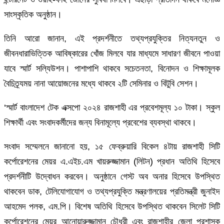
সাংস্কৃতিক অনুষ্ঠান।
তিনি আরো জানান, এই প্রদর্শনীতে তথ্যপ্রযুক্তির নিত্যনতুন ও
জীবনধারাভিত্তিক আবিষ্কারের খোঁজ মিলবে যার মাধ্যমে সাধারণ জীবনে পাওয়া
যাবে স্মার্ট সল্যিউশন। পাশাপাশি থাকবে সচেতনতা, বিনোদন ও শিক্ষামূলক
বৈচিত্র্যময় নানা আয়োজনের মধ্যে থাকবে ২টি সেমিনার ও বিটুবি সেশন।
‘স্মার্ট বাংলাদেশ টেক এক্সপো ২০২৪ রাজশাহী এর প্রবেশমূল্য ১০ টাকা। স্কুল
শিক্ষার্থী এবং সংবাদকর্মীদের জন্য বিনামূল্যে প্রবেশের ব্যবস্থা থাকবে।
সংবাদ সম্মেলনে জানানো হয়, ১৫ ফেব্রুয়ারি বিকেল ৪টায় রাজশাহী সিটি
কর্পোরেশনের মেয়র এ.এইচ.এম খায়রুজ্জামান (লিটন) প্রধান অতিথি হিসেবে
প্রদর্শনীটি উদ্বোধন করবেন। অনুষ্ঠানে গেস্ট অব অনার হিসেবে উপস্থিত
থাকবেন ডাক, টেলিযোগাযোগ ও তথ্যপ্রযুক্তি মন্ত্রণালয়ের প্রতিমন্ত্রী জুনাইদ
আহমেদ পলক, এম.পি। বিশেষ অতিথি হিসেবে উপস্থিত থাকবেন সিলেট সিটি
কর্পোরেশনের মেয়র আনোয়ারুজ্জামান চৌধুরী এবং রাজশাহীর জেলা প্রশাসক