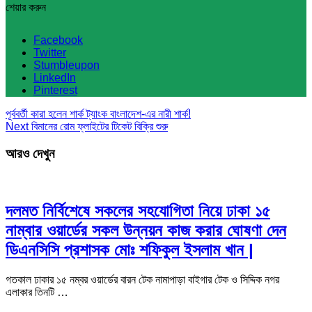
শেয়ার করুন
Facebook
Twitter
Stumbleupon
LinkedIn
Pinterest
পূর্ববর্তী
কারা হলেন শার্ক ট্যাংক বাংলাদেশ-এর নারী শার্ক!
Next
বিমানের রোম ফ্লাইটের টিকেট বিক্রি শুরু
আরও দেখুন
দলমত নির্বিশেষে সকলের সহযোগিতা নিয়ে ঢাকা ১৫
নাম্বার ওয়ার্ডের সকল উন্নয়ন কাজ করার ঘোষণা দেন
ডিএনসিসি প্রশাসক মোঃ শফিকুল ইসলাম খান |
গতকাল ঢাকার ১৫ নম্বর ওয়ার্ডের বারন টেক নামাপাড়া বাইগার টেক ও সিদ্দিক নগর
এলাকার তিনটি …