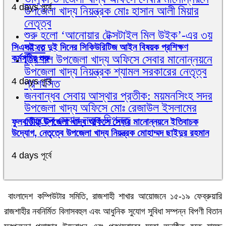
4 days পূর্বে
উপজেলা খাদ্য নিয়ন্ত্রক মোঃ হাসান আলী মিয়ার
নেতৃত্ব
শুরু হলো ‘আনোয়ার টেক্সটাইল মিল উইক’-এর ৩য়
আসর
সিএসই তে দুই দিনের সিকিউরিটিজ আইন বিষয়ক প্রশিক্ষণ
ত্রিশাল উপজেলা খাদ্য অফিসে সেবার মানোন্নয়নে
কর্মসূচির শুরু
উপজেলা খাদ্য নিয়ন্ত্রক শ্যামল সরকারের নেতৃত্ব
4 days পূর্বে
প্রশংসিত
জনবান্ধব সেবায় আস্থার প্রতীক: ময়মনসিংহ সদর
উপজেলা খাদ্য অফিসে মোঃ রেজাউল ইসলামের
নেতৃত্বে সেবার নতুন দিগন্ত
ফুলবাড়ীয়া উপজেলা খাদ্য অফিসে সেবার মানোন্নয়নে ইতিবাচক
উদ্যোগ, নেতৃত্বে উপজেলা খাদ্য নিয়ন্ত্রক মোহাম্মদ ছাইদুর রহমান
4 days পূর্বে
বাংলাদেশ কম্পিউটার সমিতি, রাজশাহী শাখার আয়োজনে ১৫-১৯ ফেব্রুয়ারি
রাজশাহীর নবনির্মিত বিলাসবহুল এবং আধুনিক সুযোগ সুবিধা সম্পন্ন বিপণী বিতান