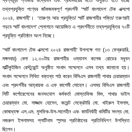
স্বপ্নচূড়া প্লাজার উদ্বোধন এবং প্রথমবারের মতো অনুষ্ঠিত হতে যাচ্ছে
তথ্যপ্রযুক্তি পণ্যের জাঁকজমকপূর্ণ প্রদর্শনী ‘স্মার্ট বাংলাদেশ টেক এক্সপো
২০২৪, রাজশাহী’। ‘তারুণ্য আর প্রযুক্তি/ স্মার্ট রাজশাহীর শক্তি/ তরুণরাই
গড়বে স্মার্ট বাংলাদেশ’ শ্লোগানে আয়োজিত এ প্রদর্শনীতে তথ্যপ্রযুক্তির ৭০টি
প্রযুক্তি প্রতিষ্ঠান অংশ নিচ্ছে।
‘স্মার্ট বাংলাদেশ টেক এক্সপো ২০২৪ রাজশাহী’ উপলক্ষে গত (১৩ ফেব্রুয়ারি,
মঙ্গলবার) বেলা ১২.৩০টায় রাজশাহীর ওম্যানস কলেজ রোডের মধুবন
মাল্টিকুইজিন রেস্টুরেন্টে অনুষ্ঠিত সংবাদ সম্মেলনে এসব তথ্য জানানো হয়।
সংবাদ সম্মেলনে লিখিত বক্তব্য পাঠ করেন বিসিএস রাজশাহী শাখার চেয়ারম্যান
এবং প্রদর্শনীর আহ্বায়ক এ এফ কাশেমী সোহেল। এসময় বিসিএস রাজশাহী
সিটি কর্পোরেশেনের জনসংযোগ কর্মকর্তা মোস্তাফিজ মিশু, শাখার ভাইস
চেয়ারম্যান মো. সাজ্জাদ হোসেন, জয়েন্ট সেক্রেটারি মো. খাইরুল ইসলাম,
কোষাধ্যক্ষ এস.এম. মুসফিক-উস-সালেহীন এবং কার্যনির্বাহী কমিটির সদস্য মো.
নজরুল ইসলামসহ প্লাটিনাম স্পন্সর প্রতিষ্ঠানের প্রতিনিধিগণ উপস্থিত
ছিলেন।