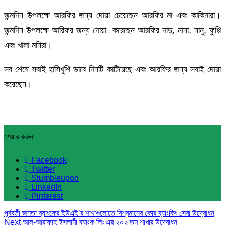
জন্মদিন উপলক্ষে আরফির জন্য দোয়া চেয়েছেন আরফির মা এবং কাকিমারা।
জন্মদিন উপলক্ষে আরিফর জন্য দোয়া করেছেন আরফির দাদু, নানা, নানু, ফুপ্পি
এবং খালা মনিরা।
সব শেষে সবাই হাসিখুশি ভাবে দিনটি কাটিয়েছে এবং আরফির জন্য সবাই দোয়া
করেছেন।
শেয়ার করুন
Facebook
Twitter
Stumbleupon
LinkedIn
Pinterest
পূর্ববর্তী
জনতা ব্যাংকের ইউএই’র শাখাগুলোতে বিশ্বমানের কোর ব্যাংকিং সেবা উদ্বোধন
Next
আল-আরাফাহ্ ইসলামী ব্যাংক লিঃ এর ২০২ তম শাখার উদ্বোধন