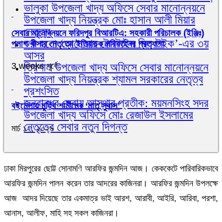
ভালুকা উপজেলা খাদ্য অফিসে সেবার মানোন্নয়নে
উপজেলা খাদ্য নিয়ন্ত্রক মোঃ হাসান আলী মিয়ার
নেতৃত্ব
সেবার মানোন্নয়নে ফরিদপুর বিআরটিএ: সহকারী পরিচালক (ইঞ্জিঃ)
শুরু হলো ‘আনোয়ার টেক্সটাইল মিল উইক’-এর ৩য়
পলাশ খীসার নেতৃত্বে ইতিবাচক পরিবর্তনের প্রত্যাশা
আসর
ত্রিশাল উপজেলা খাদ্য অফিসে সেবার মানোন্নয়নে
3 weeks পূর্বে
উপজেলা খাদ্য নিয়ন্ত্রক শ্যামল সরকারের নেতৃত্ব
প্রশংসিত
জনবান্ধব সেবায় আস্থার প্রতীক: ময়মনসিংহ সদর
বইমেলায় মুহিব শামীমের ‘মাতৃ সুবাস’
উপজেলা খাদ্য অফিসে মোঃ রেজাউল ইসলামের
নেতৃত্বে সেবার নতুন দিগন্ত
মার্চ ১২, ২০২৬
ঢাকা মিরপুরের ছোট্ট সোনামণি আরফির জন্মদিন আজ। কেককেটে পারিবারিকভাবে
আরফির জন্মদিন পালন করেন তার আদরের কাজিনরা। আরফির জন্মদিন উপলক্ষে
আজ আদর দিয়েছে তার একমাত্র ভাই আরশ, আরাবী, আইরি, আরিবা, পরশা,
আনাস, আলীফ, মাহি সহ সকল কাজিনরা।