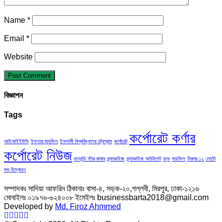
Name
*
Email
*
Website
বিজ্ঞাপন
Tags
কর্পোরেট কর্ণার
আইআইইউসি
ইফতার মাহফিল
ইসলামী বিশ্ববিদ্যালয় চট্রগ্রাম
কর্পোরেট
কর্পোরেট নিউজ
ধানমন্ডি স্টার কাবাব
ফ্র্যাঞ্চাইজ
ফ্র্যাঞ্চাইজ আউটলেট
বন্ধু
মাহফিল
মিরপুর ১২
লোটো
শুভ উদ্বোধন
সম্পাদকঃ সাদিয়া আফরিন ঠিকানাঃ বাসা-৪, সড়ক-২০,পল্লবী, মিরপুর, ঢাকা-১২১৬
মোবাইলঃ ০১৯৭৬-৬২৪০০৮ ইমেইলঃ businessbarta2018@gmail.com
Developed by
Md. Firoz Ahmmed