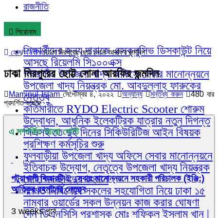
রাজনীতি
শিরোনাম
শিক্ষার্থীদের জন্য দারাজে এক্সক্লুসিভ ডিসকাউন্ট নিয়ে
হোম
/
অন্যান্য
/
ঢাকা মিরপুরের ছোট্ট সোনা আরফির জন্মদিন
আসছে রিয়েলমি সি১০০এক্স
ঢাকা মিরপুরের ছোট্ট সোনা আরফির জন্মদিন
গফরগাঁও উপজেলা খাদ্য অফিসে সেবার মানোন্নয়নে
উপজেলা খাদ্য নিয়ন্ত্রক মো. আবদুল্লাহ্ ফারুকের
Maminul Islam
সেপ্টেম্বর ৪, ২০২২
অন্যান্য
মন্তব্য করুন
480 বার
নেতৃত্ব
প্রদর্শিত হয়েছে
কর্তিমারীতে RYDO Electric Scooter শোরুম
উদ্বোধন, আধুনিক ইলেকট্রিক যাত্রার নতুন দিগন্ত
সিএসই তে দুই দিনের সিকিউরিটিজ আইন বিষয়ক
এ সম্পর্কিত আরো পোস্ট
প্রশিক্ষণ কর্মসূচির শুরু
ফুলবাড়ীয়া উপজেলা খাদ্য অফিসে সেবার মানোন্নয়নে
ইতিবাচক উদ্যোগ, নেতৃত্বে উপজেলা খাদ্য নিয়ন্ত্রক
মোহাম্মদ ছাইদুর রহমান
পটুয়াখালী বিআরটিএ: সেবার মানোন্নয়নে সহকারী পরিচালক (ইঞ্জি:)
আতিকুর রহমানের নেতৃত্ব
দলমত নির্বিশেষে সকলের সহযোগিতা নিয়ে ঢাকা ১৫
নাম্বার ওয়ার্ডের সকল উন্নয়ন কাজ করার ঘোষণা
3 weeks পূর্বে
দেন ডিএনসিসি প্রশাসক মোঃ শফিকুল ইসলাম খান |