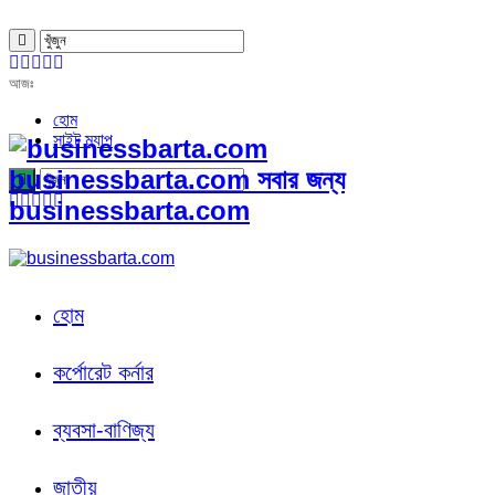
আজঃ
হোম
সাইট ম্যাপ
businessbarta.com সবার জন্য
businessbarta.com
হোম
কর্পোরেট কর্নার
ব্যবসা-বাণিজ্য
জাতীয়