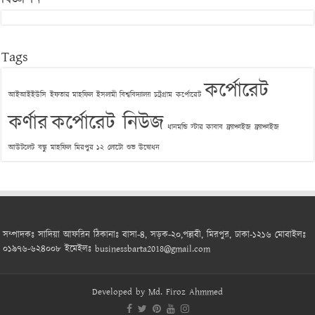
Tags
কর্পোরেট
আইআইইউসি
ইফতার মাহফিল
ইসলামী বিশ্ববিদ্যালয় চট্রগ্রাম
কর্পোরেট
কর্ণার
কর্পোরেট নিউজ
ধানমন্ডি স্টার কাবাব
ফ্র্যাঞ্চাইজ
ফ্র্যাঞ্চাইজ
আউটলেট
বন্ধু
মাহফিল
মিরপুর ১২
লোটো
শুভ উদ্বোধন
সম্পাদকঃ সাদিয়া আফরিন ঠিকানাঃ বাসা-৪, সড়ক-২০,পল্লবী, মিরপুর, ঢাকা-১২১৬ মোবাইলঃ
০১৯৭৬-৬২৪০০৮ ইমেইলঃ businessbarta2018@gmail.com
Developed by
Md. Firoz Ahmmed