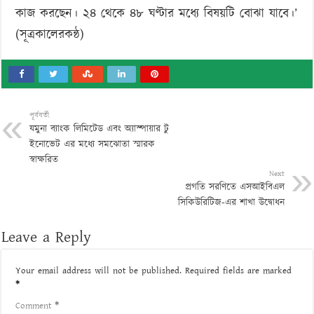
কাজ করছেন। ২৪ থেকে ৪৮ ঘণ্টার মধ্যে বিষয়টি বোঝা যাবে।’
(সূত্রকালেরকন্ঠ)
পূর্ববর্তী
যমুনা ব্যাংক লিমিটেড এবং অ্যাস্পায়ার টু
ইনোভেট এর মধ্যে সমঝোতা স্মারক
স্বাক্ষরিত
Next
প্রগতি সরণিতে এসআইবিএল
সিকিউরিটিজ-এর শাখা উদ্বোধন
Leave a Reply
Your email address will not be published.
Required fields are marked
*
Comment
*