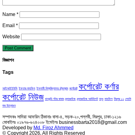
Name
*
Email
*
Website
বিজ্ঞাপন
Tags
কর্পোরেট কর্ণার
আইআইইউসি
ইফতার মাহফিল
ইসলামী বিশ্ববিদ্যালয় চট্রগ্রাম
কর্পোরেট
কর্পোরেট নিউজ
ধানমন্ডি স্টার কাবাব
ফ্র্যাঞ্চাইজ
ফ্র্যাঞ্চাইজ আউটলেট
বন্ধু
মাহফিল
মিরপুর ১২
লোটো
শুভ উদ্বোধন
সম্পাদকঃ সাদিয়া আফরিন ঠিকানাঃ বাসা-৪, সড়ক-২০,পল্লবী, মিরপুর, ঢাকা-১২১৬
মোবাইলঃ ০১৯৭৬-৬২৪০০৮ ইমেইলঃ businessbarta2018@gmail.com
Developed by
Md. Firoz Ahmmed
© Copyright 2026, All Rights Reserved