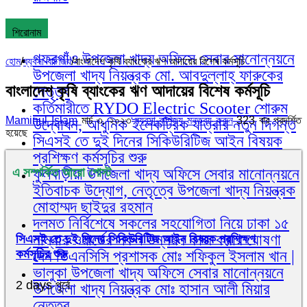
শিরোনাম
গফরগাঁও উপজেলা খাদ্য অফিসে সেবার মানোন্নয়নে
হোম
/
ব্যবসা-বাণিজ্য
/
বাংলাদেশ কৃষি ব্যাংকের ঋণ আদায়ের বিশেষ কর্মসূচি
উপজেলা খাদ্য নিয়ন্ত্রক মো. আবদুল্লাহ্ ফারুকের
বাংলাদেশ কৃষি ব্যাংকের ঋণ আদায়ের বিশেষ কর্মসূচি
নেতৃত্ব
কর্তিমারীতে RYDO Electric Scooter শোরুম
Maminul Islam
মার্চ ৩, ২০২৩
ব্যবসা-বাণিজ্য
মন্তব্য করুন
323 বার প্রদর্শিত
উদ্বোধন, আধুনিক ইলেকট্রিক যাত্রার নতুন দিগন্ত
হয়েছে
সিএসই তে দুই দিনের সিকিউরিটিজ আইন বিষয়ক
প্রশিক্ষণ কর্মসূচির শুরু
ফুলবাড়ীয়া উপজেলা খাদ্য অফিসে সেবার মানোন্নয়নে
এ সম্পর্কিত আরো পোস্ট
ইতিবাচক উদ্যোগ, নেতৃত্বে উপজেলা খাদ্য নিয়ন্ত্রক
মোহাম্মদ ছাইদুর রহমান
দলমত নির্বিশেষে সকলের সহযোগিতা নিয়ে ঢাকা ১৫
নাম্বার ওয়ার্ডের সকল উন্নয়ন কাজ করার ঘোষণা
সিএসই তে দুই দিনের সিকিউরিটিজ আইন বিষয়ক প্রশিক্ষণ
কর্মসূচির শুরু
দেন ডিএনসিসি প্রশাসক মোঃ শফিকুল ইসলাম খান |
ভালুকা উপজেলা খাদ্য অফিসে সেবার মানোন্নয়নে
2 days পূর্বে
উপজেলা খাদ্য নিয়ন্ত্রক মোঃ হাসান আলী মিয়ার
নেতৃত্ব