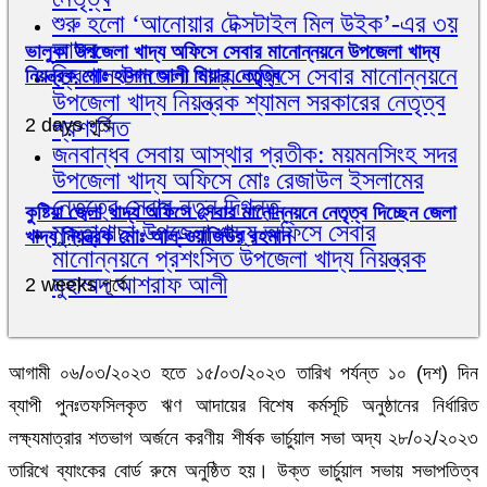
শুরু হলো ‘আনোয়ার টেক্সটাইল মিল উইক’-এর ৩য়
আসর
ভালুকা উপজেলা খাদ্য অফিসে সেবার মানোন্নয়নে উপজেলা খাদ্য
ত্রিশাল উপজেলা খাদ্য অফিসে সেবার মানোন্নয়নে
নিয়ন্ত্রক মোঃ হাসান আলী মিয়ার নেতৃত্ব
উপজেলা খাদ্য নিয়ন্ত্রক শ্যামল সরকারের নেতৃত্ব
প্রশংসিত
2 days পূর্বে
জনবান্ধব সেবায় আস্থার প্রতীক: ময়মনসিংহ সদর
উপজেলা খাদ্য অফিসে মোঃ রেজাউল ইসলামের
নেতৃত্বে সেবার নতুন দিগন্ত
কুষ্টিয়া জেলা খাদ্য অফিসে সেবার মানোন্নয়নে নেতৃত্ব দিচ্ছেন জেলা
মুক্তাগাছা উপজেলা খাদ্য অফিসে সেবার
খাদ্য নিয়ন্ত্রক মোঃ আল্-ওয়াজিউর রহমান
মানোন্নয়নে প্রশংসিত উপজেলা খাদ্য নিয়ন্ত্রক
মুহাম্মদ আশরাফ আলী
2 weeks পূর্বে
আগামী ০৬/০৩/২০২৩ হতে ১৫/০৩/২০২৩ তারিখ পর্যন্ত ১০ (দশ) দিন
ব্যাপী পুনঃতফসিলকৃত ঋণ আদায়ের বিশেষ কর্মসূচি অনুষ্ঠানের নির্ধারিত
লক্ষ্যমাত্রার শতভাগ অর্জনে করণীয় শীর্ষক ভার্চুয়াল সভা অদ্য ২৮/০২/২০২৩
তারিখে ব্যাংকের বোর্ড রুমে অনুষ্ঠিত হয়। উক্ত ভার্চুয়াল সভায় সভাপতিত্ব