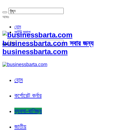
আজঃ
হোম
সাইট ম্যাপ
businessbarta.com সবার জন্য
businessbarta.com
হোম
কর্পোরেট কর্নার
ব্যবসা-বাণিজ্য
জাতীয়