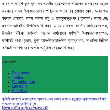
করেন বাংলাদেশ কৃষি ব্যাংকের মাননীয় ব্যবস্থাপনা পরিচালক জনাব মোঃ আব্দুল
জব্বার। সভায় উপব্যবস্থাপনা পরিচালক জনাব চানু গোপাল ঘোষ, জনাব খান
ইকবাল হোসেন, জনাব সালমা বানু ও মহাব্যবস্থাপক (প্রশাসন) জনাব মোঃ
জয়নাল আবেদীন উপস্থিত ছিলেন। এ সময় সকল বিভাগীয় মহাব্যবস্থাপক,
বিভাগীয় নিরীক্ষা কর্মকর্তা, প্রধান কার্যালয়ের সংশ্লিষ্ট উপমহাব্যবস্থাপক,
কর্পোরেট শাখা প্রধান, মুখ্য আঞ্চলিক/আঞ্চলিক ব্যবস্থাপক, আঞ্চলিক নিরীক্ষা
কর্মকর্তা ও শাখা ব্যবস্থাপক ভার্চুয়ালি সংযুক্ত ছিলেন।
শেয়ার করুন
Facebook
Twitter
Stumbleupon
LinkedIn
Pinterest
পূর্ববর্তী
প্যারাসুট অ্যাডভান্সড অ্যালো ভেরা হেয়ার অয়েল-এর ব্র্যান্ড অ্যাম্বাসেডর সিয়াম
আহমেদ ও মেহজাবীন চৌধুরী
Next
সোনিয়া গান্ধী হাসপাতালে ভর্তি